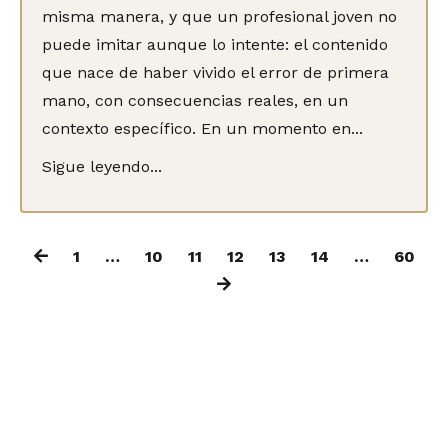
misma manera, y que un profesional joven no
puede imitar aunque lo intente: el contenido
que nace de haber vivido el error de primera
mano, con consecuencias reales, en un
contexto específico. En un momento en...
Sigue leyendo...
1
…
10
11
12
13
14
…
60