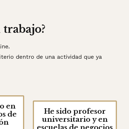
 trabajo?
ine.
iterio dentro de una actividad que ya
o en
He sido profesor
os de
universitario y en
ón
escuelas de negocios