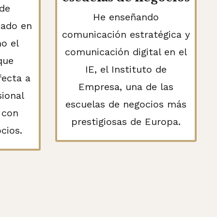
de
He enseñando
zado en
comunicación estratégica y
o el
comunicación digital en el
que
IE, el Instituto de
fecta a
Empresa, una de las
sional
escuelas de negocios más
 con
prestigiosas de Europa.
cios.