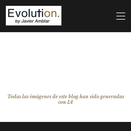
Todas las imágenes de este blog han sido generadas
con IA