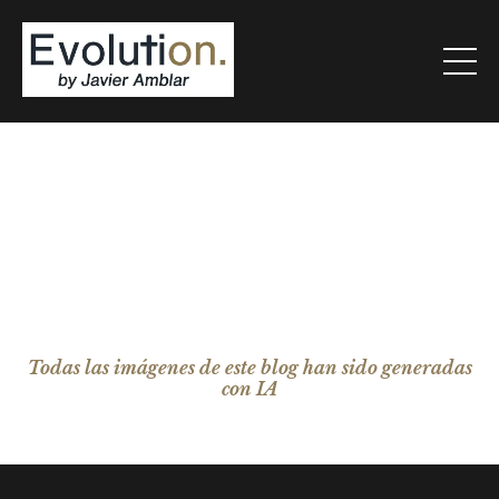
Todas las imágenes de este blog han sido generadas
con IA