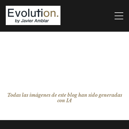
Todas las imágenes de este blog han sido generadas
con IA