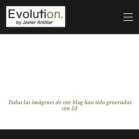
Todas las imágenes de este blog han sido generadas
con IA