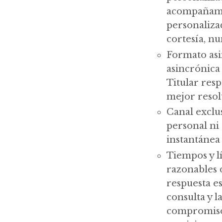
acompañamie
personaliza
cortesía, n
Formato asi
asincrónica 
Titular resp
mejor resol
Canal exclus
personal ni
instantánea 
Tiempos y lí
razonables 
respuesta es
consulta y l
compromiso 