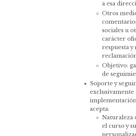
a esa direcci
Otros medio
comentarios
sociales u o
carácter ofi
respuesta y
reclamación
Objetivo: g
de seguimie
Soporte y segui
exclusivamente 
implementación d
acepta:
Naturaleza d
el curso y s
personalizad