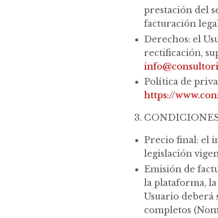
prestación del s
facturación legal
Derechos: el Us
rectificación, s
info@consultor
Política de priv
https://www.con
CONDICIONES
Precio final: el
legislación vige
Emisión de factu
la plataforma, l
Usuario deberá s
completos (Nom