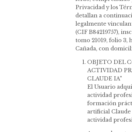
Privacidad y los Tér
detallan a continua
legalmente vinculante
(CIF B84219757), ins
tomo 21019, folio 3, 
Cañada, con domicili
OBJETO DEL C
ACTIVIDAD P
CLAUDE IA"
El Usuario adqui
actividad profes
formación prácti
artificial Claud
actividad profesi