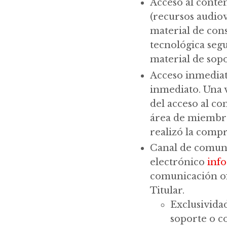
Acceso al conten
(recursos audiov
material de cons
tecnológica segu
material de sopo
Acceso inmediato
inmediato. Una 
del acceso al co
área de miembro
realizó la compr
Canal de comunic
electrónico
inf
comunicación ofi
Titular.
Exclusividad
soporte o c